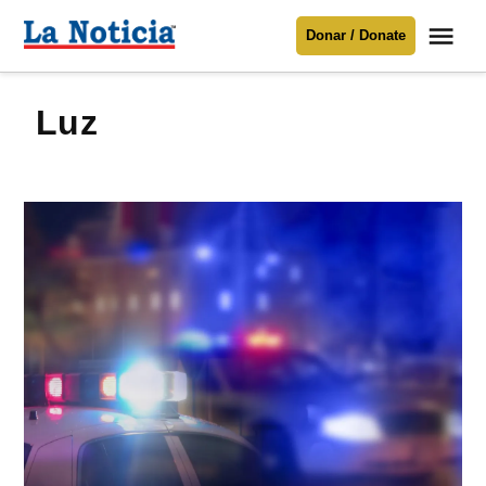
Saltar
Me
Donar / Donate
al
La
Noticia
contenido
luz
Para mantenerte informado necesitamos
tu apoyo
.
Donar