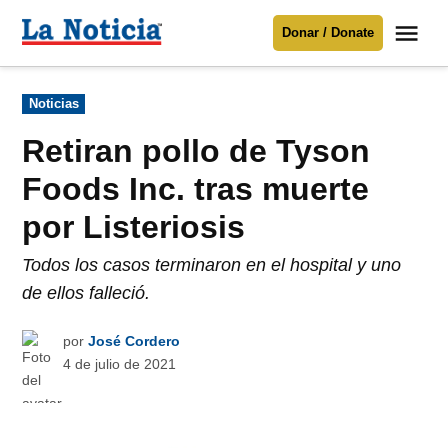
Saltar
Me
Donar / Donate
al
La
Noticia
contenido
Publicado
Noticias
en
Para mantenerte informado necesitamos
tu apoyo
.
Retiran pollo de Tyson
Donar
Foods Inc. tras muerte
por Listeriosis
Todos los casos terminaron en el hospital y uno
de ellos falleció.
por
José Cordero
4 de julio de 2021