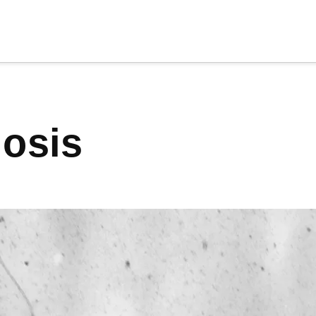
cia
tu apoyo
.
riosis
Donar