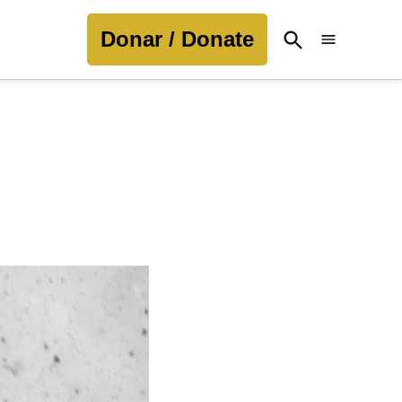
Donar / Donate
Open
Search