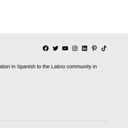
Facebook
Twitter
YouTube
Instagram
Linkedin
Pinterest
Tik
tok
ation in Spanish to the Latino community in