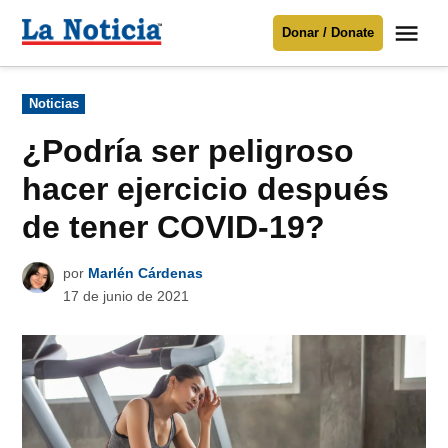
Saltar
Me
Donar / Donate
al
La
Noticia
contenido
Publicado
Noticias
en
Para mantenerte informado necesitamos
tu apoyo
.
¿Podría ser peligroso
Donar
hacer ejercicio después
de tener COVID-19?
por
Marlén Cárdenas
17 de junio de 2021