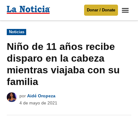
Saltar
Me
Donar / Donate
al
La
Noticia
contenido
Publicado
Noticias
en
Para mantenerte informado necesitamos
tu apoyo
.
Niño de 11 años recibe
Donar
disparo en la cabeza
mientras viajaba con su
familia
por
Aidé Oropeza
4 de mayo de 2021