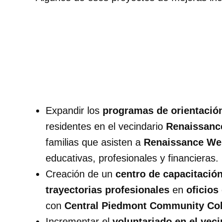
Expandir los
programas de orientació
residentes en el vecindario
Renaissanc
familias que asisten a
Renaissance W
educativas, profesionales y financieras.
Creación de un
centro de capacitació
trayectorias profesionales
en
oficios
con
Central Piedmont Community Col
Incrementar el
voluntariado en el veci