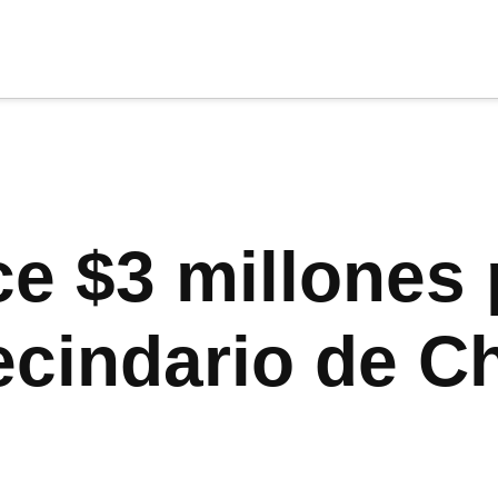
cia
tu apoyo
.
Donar
ce $3 millones 
vecindario de C