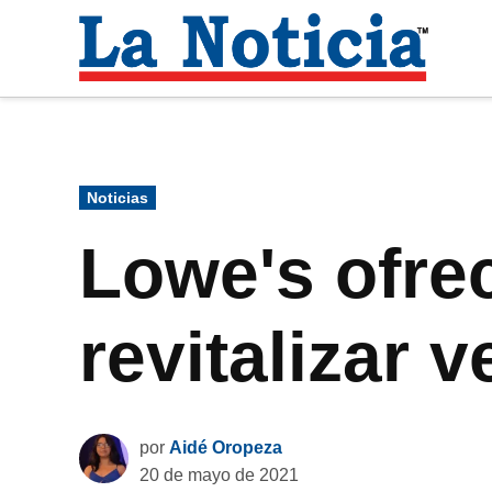
Saltar
al
La
contenido
Noti
Para mantenerte informado necesitamos
Publicado
Noticias
en
Lowe's ofre
revitalizar 
por
Aidé Oropeza
20 de mayo de 2021