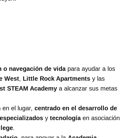
n o navegación de vida
para ayudar a los
e West
,
Little Rock Apartments
y las
est STEAM Academy
a alcanzar sus metas
n
en el lugar,
centrado en el desarrollo de
 especializados
y
tecnología
en asociación
lege
.
ndario
, para apoyar a la
Academia