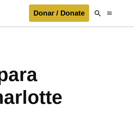
Donar / Donate
Open
Search
para
harlotte