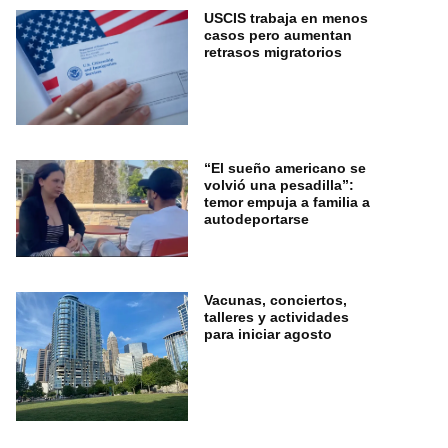
USCIS trabaja en menos
casos pero aumentan
retrasos migratorios
“El sueño americano se
volvió una pesadilla”:
temor empuja a familia a
autodeportarse
Vacunas, conciertos,
talleres y actividades
para iniciar agosto