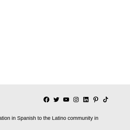
Facebook
Twitter
YouTube
Instagram
Linkedin
Pinterest
Tik
tok
ation in Spanish to the Latino community in