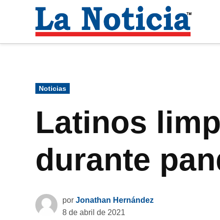
Saltar
al
La
contenido
Noti
Para mantenerte informado necesitamos
Publicado
Noticias
en
Latinos lim
durante pan
por
Jonathan Hernández
8 de abril de 2021