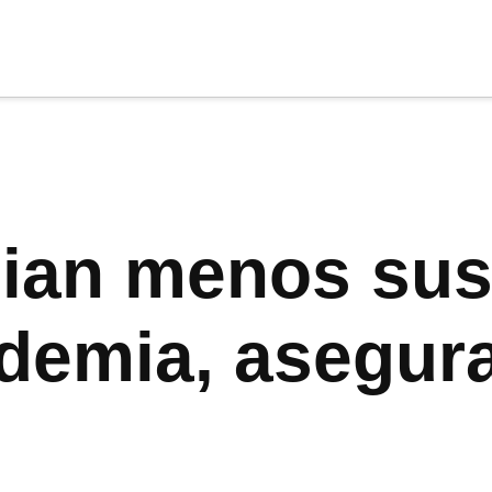
cia
tu apoyo
.
Donar
pian menos su
demia, asegura