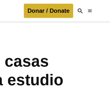
Donar / Donate
Open
Search
s casas
 estudio