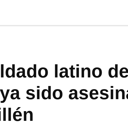
cia
tu apoyo
.
Donar
ldado latino d
ya sido asesi
llén