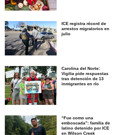
ICE registra récord de
arrestos migratorios en
julio
Carolina del Norte:
Vigilia pide respuestas
tras detención de 13
inmigrantes en río
“Fue como una
emboscada”: familia de
latino detenido por ICE
en Wilson Creek