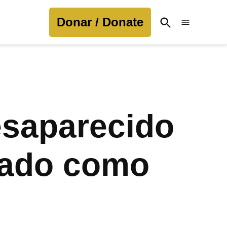
Donar / Donate
Open
Search
esaparecido
nado como