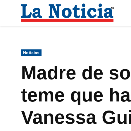
Saltar
al
La
contenido
Noti
Para mantenerte informado necesitamos
Publicado
Noticias
en
Madre de so
teme que ha
Vanessa Gui