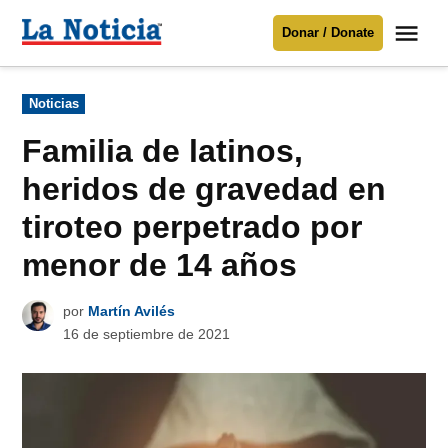
Saltar
Me
Donar / Donate
al
La
Noticia
contenido
Publicado
Noticias
en
Para mantenerte informado necesitamos
tu apoyo
.
Familia de latinos,
Donar
heridos de gravedad en
tiroteo perpetrado por
menor de 14 años
por
Martín Avilés
16 de septiembre de 2021