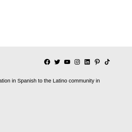
Facebook
Twitter
YouTube
Instagram
Linkedin
Pinterest
Tik
tok
ation in Spanish to the Latino community in