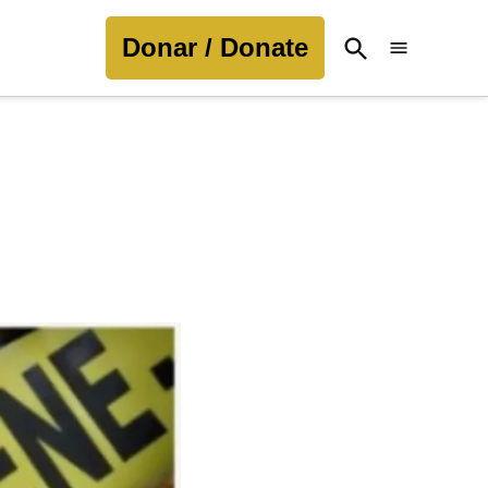
Donar / Donate
Open
Search