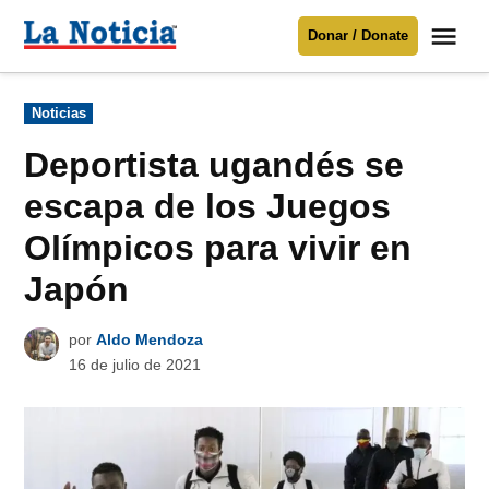
Saltar
Me
Donar / Donate
al
La
Noticia
contenido
Publicado
Noticias
en
Para mantenerte informado necesitamos
tu apoyo
.
Deportista ugandés se
Donar
escapa de los Juegos
Olímpicos para vivir en
Japón
por
Aldo Mendoza
16 de julio de 2021