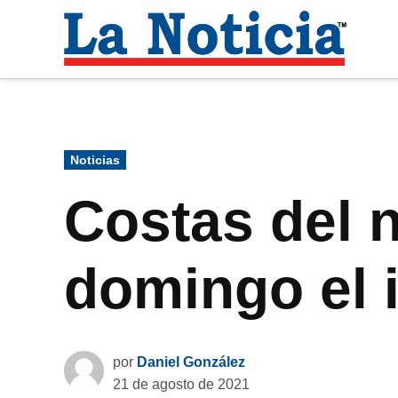
Saltar
al
La
contenido
Noti
Para mantenerte informado necesitamos
Publicado
Noticias
en
Costas del n
domingo el 
por
Daniel González
21 de agosto de 2021