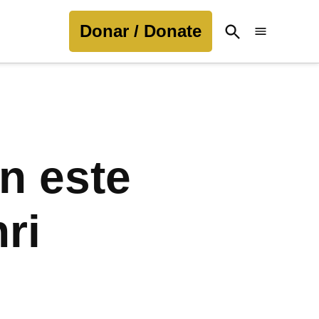
Donar / Donate
Open
Search
an este
ri