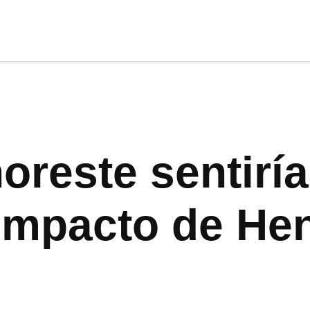
cia
tu apoyo
.
Donar
oreste sentirí
impacto de Hen