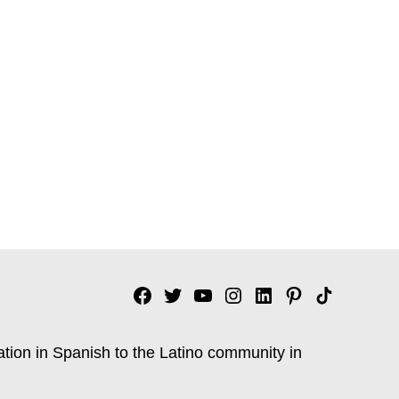
Facebook
Twitter
YouTube
Instagram
Linkedin
Pinterest
Tik
tok
ation in Spanish to the Latino community in