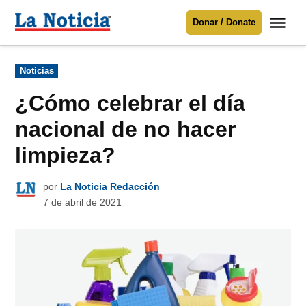
Saltar
Me
Donar / Donate
al
La
Noticia
contenido
Publicado
Noticias
en
Para mantenerte informado necesitamos
tu apoyo
.
¿Cómo celebrar el día
Donar
nacional de no hacer
limpieza?
por
La Noticia Redacción
7 de abril de 2021