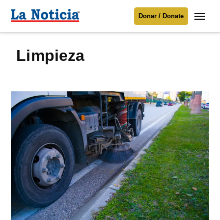
Saltar
Me
Donar / Donate
al
La
Noticia
contenido
limpieza
Para mantenerte informado necesitamos
tu apoyo
.
Donar