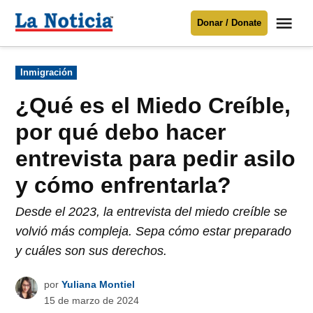
Saltar
Me
Donar / Donate
al
La
Noticia
contenido
Publicado
Inmigración
en
Para mantenerte informado necesitamos
tu apoyo
.
¿Qué es el Miedo Creíble,
Donar
por qué debo hacer
entrevista para pedir asilo
y cómo enfrentarla?
Desde el 2023, la entrevista del miedo creíble se
volvió más compleja. Sepa cómo estar preparado
y cuáles son sus derechos.
por
Yuliana Montiel
15 de marzo de 2024