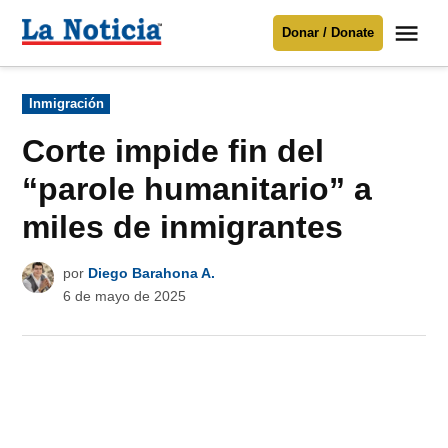
Saltar
Me
Donar / Donate
al
La
Noticia
contenido
Publicado
Inmigración
en
Para mantenerte informado necesitamos
tu apoyo
.
Corte impide fin del
Donar
“parole humanitario” a
miles de inmigrantes
por
Diego Barahona A.
6 de mayo de 2025