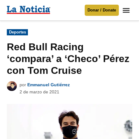
Saltar
Me
Donar / Donate
al
La
Noticia
contenido
Publicado
Deportes
en
Para mantenerte informado necesitamos
tu apoyo
.
Red Bull Racing
Donar
‘compara’ a ‘Checo’ Pérez
con Tom Cruise
por
Emmanuel Gutiérrez
2 de marzo de 2021