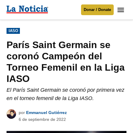
Saltar
Me
Donar / Donate
al
La
Noticia
contenido
Publicado
IASO
en
Para mantenerte informado necesitamos
tu apoyo
.
París Saint Germain se
Donar
coronó Campeón del
Torneo Femenil en la Liga
IASO
El París Saint Germain se coronó por primera vez
en el torneo femenil de la Liga IASO.
por
Emmanuel Gutiérrez
6 de septiembre de 2022