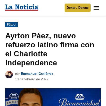
Saltar
Me
Donar / Donate
al
La
Noticia
contenido
Publicado
Fútbol
en
Para mantenerte informado necesitamos
tu apoyo
.
Ayrton Páez, nuevo
Donar
refuerzo latino firma con
el Charlotte
Independence
por
Emmanuel Gutiérrez
18 de febrero de 2022