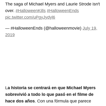
The saga of Michael Myers and Laurie Strode isn't
over.
#HalloweenKills
#HalloweenEnds
pic.twitter.com/uPgyJydyl6
— #HalloweenEnds (@halloweenmovie)
July 19,
2019
L
a historia se centrará en que Michael Myers
sobrevivió a todo lo que pasó en el filme de
hace dos años
. Con una fórmula que parece