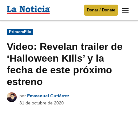
Saltar
Me
Donar / Donate
al
La
Noticia
contenido
Publicado
PrimeraFila
en
Para mantenerte informado necesitamos
tu apoyo
.
Video: Revelan trailer de
Donar
‘Halloween KIlls’ y la
fecha de este próximo
estreno
por
Emmanuel Gutiérrez
31 de octubre de 2020