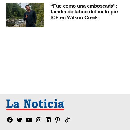
“Fue como una emboscada”:
familia de latino detenido por
ICE en Wilson Creek
Facebook
Twitter
YouTube
Instagram
Linkedin
Pinterest
Tik
tok