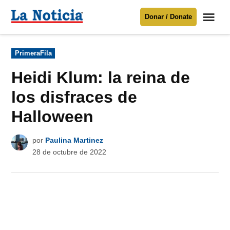
Saltar
Me
Donar / Donate
al
La
Noticia
contenido
Publicado
PrimeraFila
en
Para mantenerte informado necesitamos
tu apoyo
.
Heidi Klum: la reina de
Donar
los disfraces de
Halloween
por
Paulina Martinez
28 de octubre de 2022