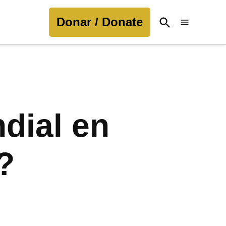
Donar / Donate
Open
Search
dial en
?