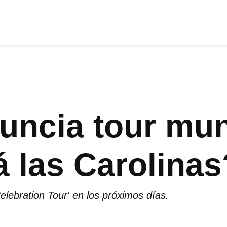
cia
tu apoyo
.
Donar
ncia tour mun
á las Carolinas
ebration Tour' en los próximos días.