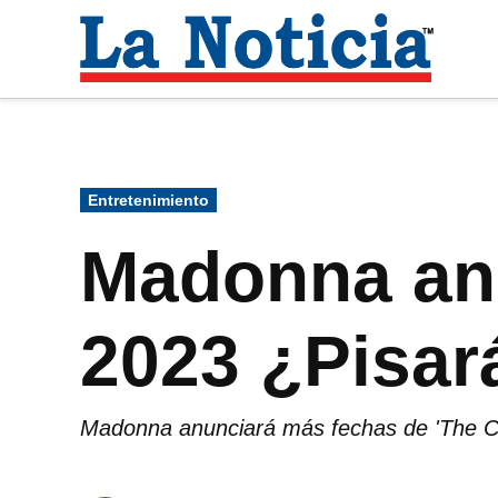
Saltar
al
La
contenido
Noti
Para mantenerte informado necesitamos
Publicado
Entretenimiento
en
Madonna anu
2023 ¿Pisar
Madonna anunciará más fechas de 'The Cel