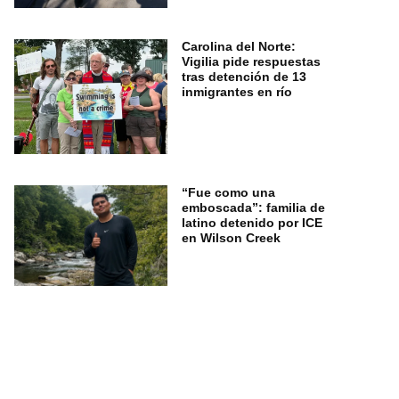
Carolina del Norte:
Vigilia pide respuestas
tras detención de 13
inmigrantes en río
“Fue como una
emboscada”: familia de
latino detenido por ICE
en Wilson Creek