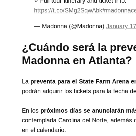
⭐ Full tour itinerary and ticket info:
https://t.co/SMg2SqwAbk
#madonnacel
— Madonna (@Madonna)
January 17
¿Cuándo será la preve
Madonna en Atlanta?
La
preventa para el State Farm Arena e
podrán adquirir los tickets para la fecha d
En los
próximos días se anunciarán má
contemplada Carolina del Norte, además q
en el calendario.