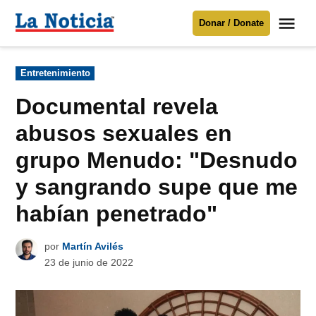
Saltar
Me
Donar / Donate
al
La
Noticia
contenido
Publicado
Entretenimiento
en
Para mantenerte informado necesitamos
tu apoyo
.
Documental revela
Donar
abusos sexuales en
grupo Menudo: "Desnudo
y sangrando supe que me
habían penetrado"
por
Martín Avilés
23 de junio de 2022