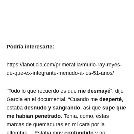
Podría interesarte:
https://lanoticia.com/primerafila/murio-ray-reyes-
de-que-ex-integrante-menudo-a-los-51-anos/
“Todo lo que recuerdo es que
me desmayé
”, dijo
García en el documental. “Cuando me
desperté
,
estaba
desnudo y sangrando
, así que
supe que
me habían penetrado
. Tenía, como, estas
marcas de quemaduras en mi cara por la
alfombra… Estaba muy
confundido
y no