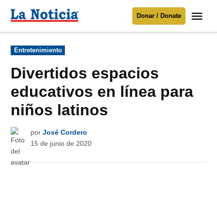
Saltar
Me
Donar / Donate
al
La
Noticia
contenido
Publicado
Entretenimiento
en
Para mantenerte informado necesitamos
tu apoyo
.
Divertidos espacios
Donar
educativos en línea para
niños latinos
por
José Cordero
15 de junio de 2020