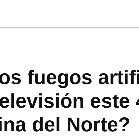
cia
tu apoyo
.
Donar
s fuegos artif
elevisión este 
ina del Norte?