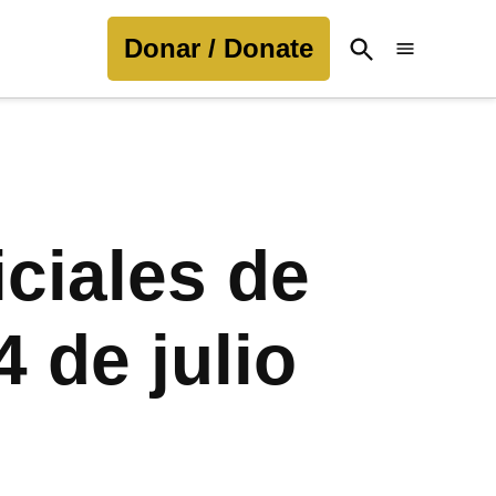
Donar / Donate
Open
Search
iciales de
4 de julio