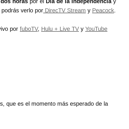
 dos horas
por el
Día de la Independencia
y
e podrás verlo por
DirecTV Stream
y
Peacock
.
vivo por
fuboTV
,
Hulu + Live TV
y
YouTube
ales, que es el momento más esperado de la