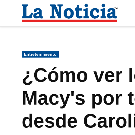
Saltar
al
La
contenido
Noti
Para mantenerte informado necesitamos
Publicado
Entretenimiento
en
¿Cómo ver lo
Macy's por t
desde Carol