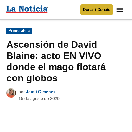
Saltar
Me
Donar / Donate
al
La
Noticia
contenido
Publicado
PrimeraFila
en
Para mantenerte informado necesitamos
tu apoyo
.
Ascensión de David
Donar
Blaine: acto EN VIVO
donde el mago flotará
con globos
por
Jeralí Giménez
15 de agosto de 2020