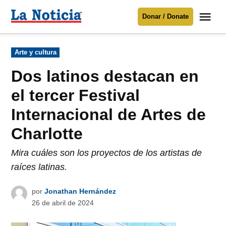
Saltar
Me
Donar / Donate
al
La
Noticia
contenido
Publicado
Arte y cultura
en
Para mantenerte informado necesitamos
tu apoyo
.
Dos latinos destacan en
Donar
el tercer Festival
Internacional de Artes de
Charlotte
Mira cuáles son los proyectos de los artistas de
raíces latinas.
por
Jonathan Hernández
26 de abril de 2024