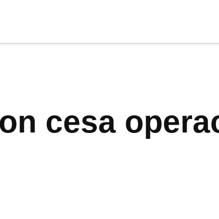
cia
tu apoyo
.
Donar
on cesa opera