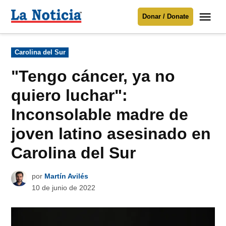
Saltar
Me
Donar / Donate
al
La
Noticia
contenido
Publicado
Carolina del Sur
en
Para mantenerte informado necesitamos
tu apoyo
.
"Tengo cáncer, ya no
Donar
quiero luchar":
Inconsolable madre de
joven latino asesinado en
Carolina del Sur
por
Martín Avilés
10 de junio de 2022