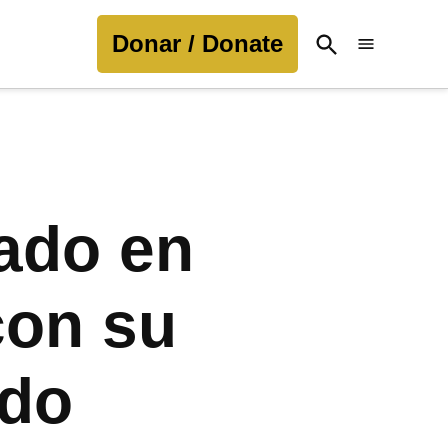
Donar / Donate
Open
Search
rado en
con su
ido