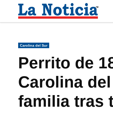
Saltar
al
La
contenido
Noti
Para mantenerte informado necesitamos
Publicado
Carolina del Sur
en
Perrito de 
Carolina del
familia tras