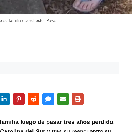
e su familia / Dorchester Paws
 familia luego de pasar tres años perdido
,
Carolina del Sur
y tras su reencuentro su