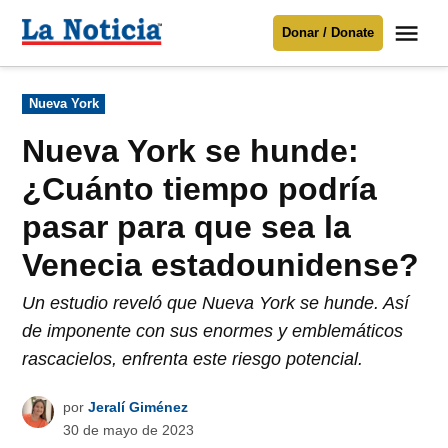
Saltar
Me
Donar / Donate
al
La
Noticia
contenido
Publicado
Nueva York
en
Para mantenerte informado necesitamos
tu apoyo
.
Nueva York se hunde:
Donar
¿Cuánto tiempo podría
pasar para que sea la
Venecia estadounidense?
Un estudio reveló que Nueva York se hunde. Así
de imponente con sus enormes y emblemáticos
rascacielos, enfrenta este riesgo potencial.
por
Jeralí Giménez
30 de mayo de 2023