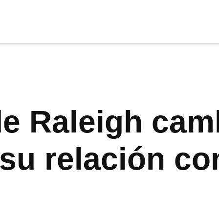
cia
tu apoyo
.
Donar
de Raleigh cam
su relación con