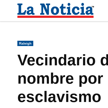
Saltar
al
La
contenido
Noti
Para mantenerte informado necesitamos
Publicado
Raleigh
en
Vecindario 
nombre por 
esclavismo