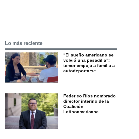
Lo más reciente
“El sueño americano se
volvió una pesadilla”:
temor empuja a familia a
autodeportarse
Federico Ríos nombrado
director interino de la
Coalición
Latinoamericana