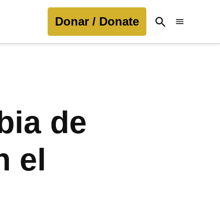
Donar / Donate
Open
Search
bia de
 el