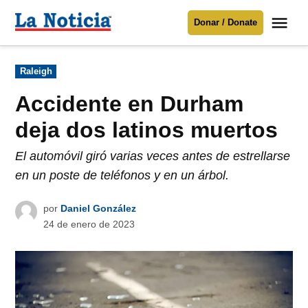
Saltar
Me
Donar / Donate
al
La
Noticia
contenido
Publicado
Raleigh
en
Para mantenerte informado necesitamos
tu apoyo
.
Accidente en Durham
Donar
deja dos latinos muertos
El automóvil giró varias veces antes de estrellarse
en un poste de teléfonos y en un árbol.
por
Daniel González
24 de enero de 2023