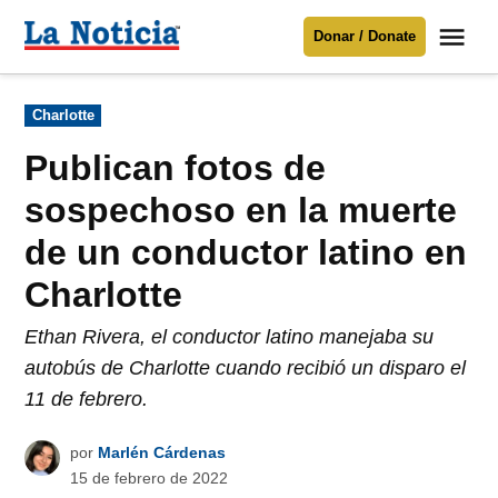
Saltar
Me
Donar / Donate
al
La
Noticia
contenido
Publicado
Charlotte
en
Para mantenerte informado necesitamos
tu apoyo
.
Publican fotos de
Donar
sospechoso en la muerte
de un conductor latino en
Charlotte
Ethan Rivera, el conductor latino manejaba su
autobús de Charlotte cuando recibió un disparo el
11 de febrero.
por
Marlén Cárdenas
15 de febrero de 2022