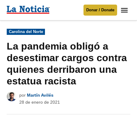
Saltar
Me
Donar / Donate
al
La
Noticia
contenido
Publicado
Carolina del Norte
en
Para mantenerte informado necesitamos
tu apoyo
.
La pandemia obligó a
Donar
desestimar cargos contra
quienes derribaron una
estatua racista
por
Martín Avilés
28 de enero de 2021