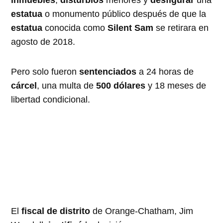
inmuebles
,
disturbios
menores y
desfigurar
una
estatua
o monumento público después de que la
estatua
conocida como
Silent Sam
se retirara en
agosto de 2018.
Pero solo fueron
sentenciados
a 24 horas de
cárcel
, una multa de
500 dólares
y 18 meses de
libertad condicional.
El
fiscal de distrito
de Orange-Chatham, Jim