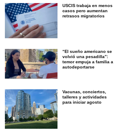
USCIS trabaja en menos
casos pero aumentan
retrasos migratorios
“El sueño americano se
volvió una pesadilla”:
temor empuja a familia a
autodeportarse
Vacunas, conciertos,
talleres y actividades
para iniciar agosto