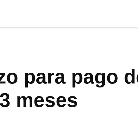
cia
tu apoyo
.
Donar
zo para pago d
r 3 meses