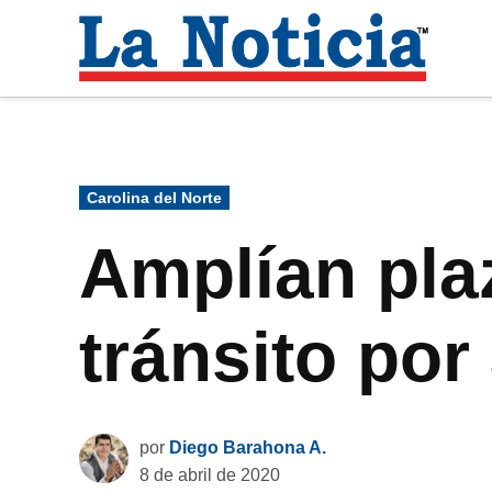
Saltar
al
La
contenido
Noti
Para mantenerte informado necesitamos
Publicado
Carolina del Norte
en
Amplían pla
tránsito po
por
Diego Barahona A.
8 de abril de 2020