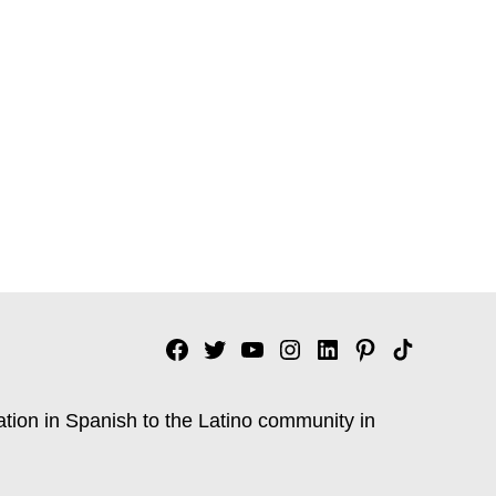
Facebook
Twitter
YouTube
Instagram
Linkedin
Pinterest
Tik
tok
ation in Spanish to the Latino community in