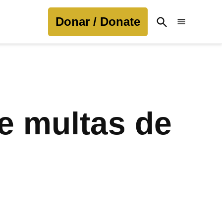
Donar / Donate
Open
Search
e multas de