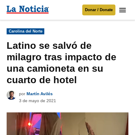
Saltar
Me
Donar / Donate
al
La
Noticia
contenido
Publicado
Carolina del Norte
en
Para mantenerte informado necesitamos
tu apoyo
.
Latino se salvó de
Donar
milagro tras impacto de
una camioneta en su
cuarto de hotel
por
Martín Avilés
3 de mayo de 2021