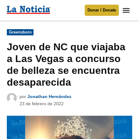
Saltar
Me
Donar / Donate
al
La
Noticia
contenido
Publicado
Greensboro
en
Para mantenerte informado necesitamos
tu apoyo
.
Joven de NC que viajaba
Donar
a Las Vegas a concurso
de belleza se encuentra
desaparecida
por
Jonathan Hernández
23 de febrero de 2022