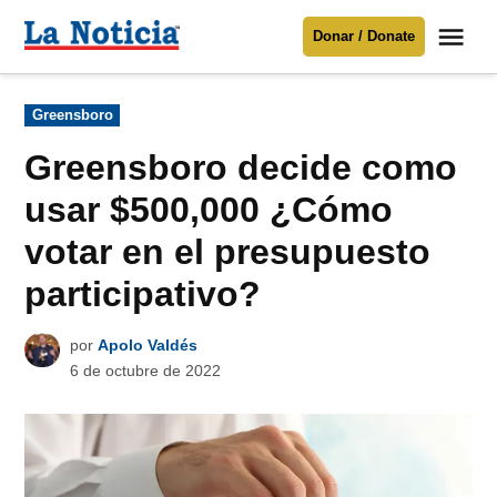
Saltar
Me
Donar / Donate
al
La
Noticia
contenido
Publicado
Greensboro
en
Para mantenerte informado necesitamos
tu apoyo
.
Greensboro decide como
Donar
usar $500,000 ¿Cómo
votar en el presupuesto
participativo?
por
Apolo Valdés
6 de octubre de 2022