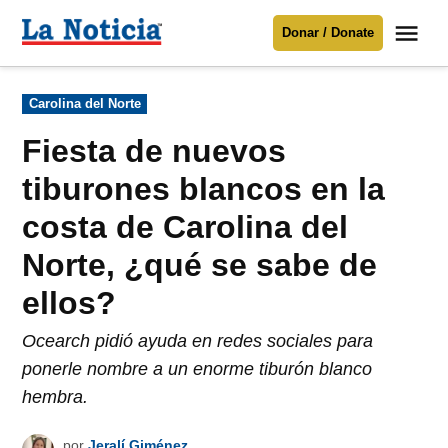
Saltar
Me
Donar / Donate
al
La
Noticia
contenido
Publicado
Carolina del Norte
en
Para mantenerte informado necesitamos
tu apoyo
.
Fiesta de nuevos
Donar
tiburones blancos en la
costa de Carolina del
Norte, ¿qué se sabe de
ellos?
Ocearch pidió ayuda en redes sociales para
ponerle nombre a un enorme tiburón blanco
hembra.
por
Jeralí Giménez