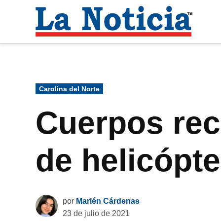
Saltar
al
La
contenido
Noti
Para mantenerte informado necesitamos
Publicado
Carolina del Norte
en
Cuerpos rec
de helicópte
por
Marlén Cárdenas
23 de julio de 2021