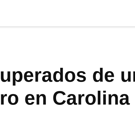
cia
tu apoyo
.
Donar
uperados de u
ro en Carolina