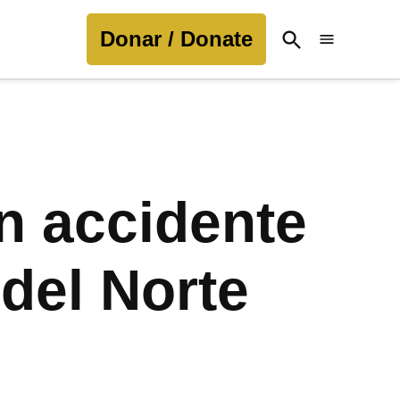
Donar / Donate
Open
Search
n accidente
 del Norte