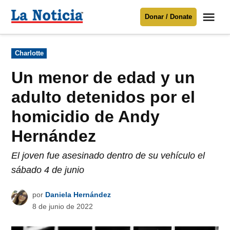
Saltar
Me
Donar / Donate
al
La
Noticia
contenido
Publicado
Charlotte
en
Para mantenerte informado necesitamos
tu apoyo
.
Un menor de edad y un
Donar
adulto detenidos por el
homicidio de Andy
Hernández
El joven fue asesinado dentro de su vehículo el
sábado 4 de junio
por
Daniela Hernández
8 de junio de 2022