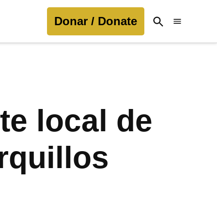
Donar / Donate
Open
Search
te local de
rquillos