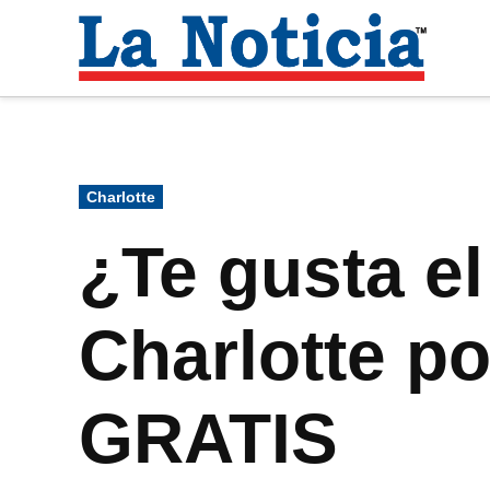
Saltar
al
La
contenido
Noti
Para mantenerte informado necesitamos
Publicado
Charlotte
en
¿Te gusta el
Charlotte p
GRATIS