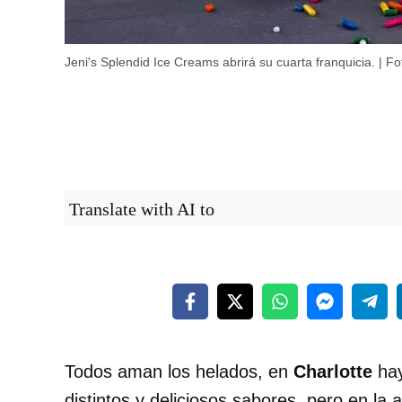
Jeni's Splendid Ice Creams abrirá su cuarta franquicia. | F
Translate with AI to
Todos aman los helados, en
Charlotte
hay
distintos y deliciosos sabores, pero en la