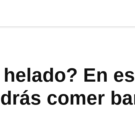
cia
tu apoyo
.
Donar
 helado? En es
odrás comer ba