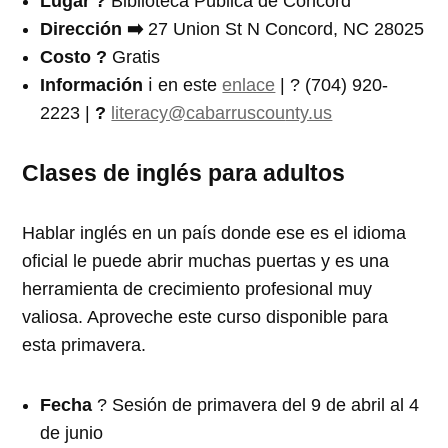
Lugar ?
Biblioteca Pública de Concord
Dirección ➡️
27 Union St N Concord, NC 28025
Costo ?
Gratis
In
formación
ℹ️ en este
enlace
| ? (704) 920-
2223 |
?
literacy@cabarruscou
nty.us
Clases de inglés para adultos
Hablar inglés en un país donde ese es el idioma
oficial le puede abrir muchas puertas y es una
herramienta de crecimiento profesional muy
valiosa. Aproveche este curso disponible para
esta primavera.
Fecha
?️ Sesión de primavera del 9 de abril al 4
de junio