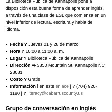
La Biblioteca Pública de Kannapolis pone a
disposición esta buena forma de aprender inglés,
a través de una clase de ESL que comienza en un
nivel inferior de lectura, escritura y habla del
idioma.
Fecha
?️
Jueves 21 y 28 de marzo
Hora
?
10:00 a 11:00 a. m.
Lugar ?
Biblioteca Pública de Kannapolis
Dirección ➡️
3850 Mountain St. Kannapolis NC
28081
Costo ?
Gratis
In
formación ℹ️
en este
enlace
| ? (704) 920-
1180 |
?
literacy@cabarruscou
nty.us
Grupo de conversación en Inglés