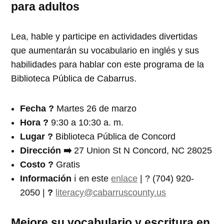
para adultos
Lea, hable y participe en actividades divertidas
que aumentarán su vocabulario en inglés y sus
habilidades para hablar con este programa de la
Biblioteca Pública de Cabarrus.
Fecha
?️
Martes 26 de marzo
Hora ?
9:30 a 10:30 a. m.
Lugar ?
Biblioteca Pública de Concord
Dirección ➡️
27 Union St N Concord, NC 28025
Costo ?
Gratis
In
formación
ℹ️ en este
enlace
| ? (704) 920-
2050 |
?
literacy@cabarruscou
nty.us
Mejore su vocabulario y escritura en