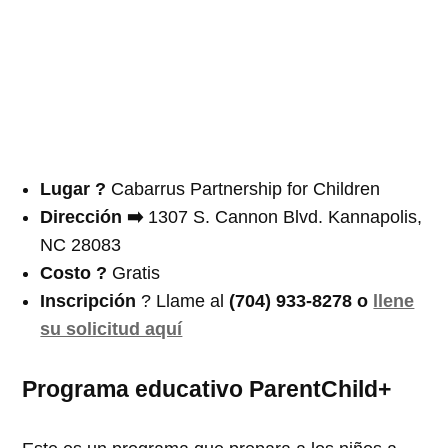
Lugar ?
Cabarrus Partnership for Children
Dirección ➡️
1307 S. Cannon Blvd. Kannapolis,
NC 28083
Costo ?
Gratis
Inscripción
? Llame al
(704) 933-8278 o
llene
su solicitud aquí
Programa educativo ParentChild+