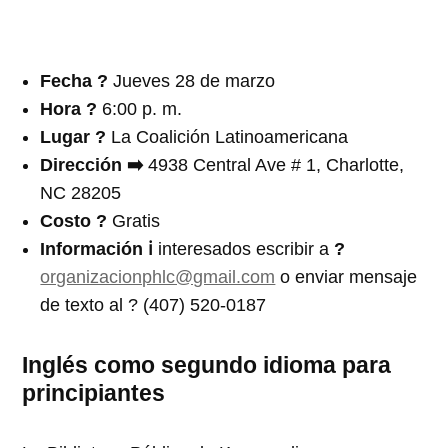
Fecha
?️
Jueves 28 de marzo
Hora
?
6:00 p. m.
Lugar ?
La Coalición Latinoamericana
Dirección ➡️
4938 Central Ave # 1, Charlotte,
NC 28205
Costo ?
Gratis
In
formación ℹ️
interesados escribir a
?
organizacionphlc@gmail.com
o enviar mensaje
de texto al ? (407) 520-0187
Inglés como segundo idioma para
principiantes