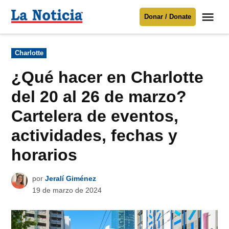
Saltar
Me
Donar / Donate
al
La
Noticia
contenido
Publicado
Charlotte
en
Para mantenerte informado necesitamos
tu apoyo
.
¿Qué hacer en Charlotte
Donar
del 20 al 26 de marzo?
Cartelera de eventos,
actividades, fechas y
horarios
por
Jeralí Giménez
19 de marzo de 2024