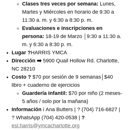
Clases tres veces por semana:
Lunes,
Martes y Miércoles en horario de 9:30 a
11:30 a. m. y 6:30 a 8:30 p. m.
Evaluaciones e inscripciones en
persona:
18-19 de Marzo
│
9:30 a 11:30 a.
m. y 6:30 a 8:30 p. m.
Lugar ?
HARRIS YMCA
Dirección ➡️
5900 Quail Hollow Rd. Charlotte,
NC 28210
Costo ?
$70 por sesión de 9 semanas│$40
libro + cuaderno de ejercicios
Guardería Infantil:
$70 por niño (2 meses-
5 años / solo por la mañana)
In
formación
ℹ️ Ana Butters | ? (704) 716-6827 |
? WhatsApp (704) 420-0538 |
?
esl.harris@ymcacharlotte.org