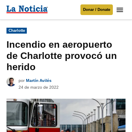
Saltar
Me
Donar / Donate
al
La
Noticia
contenido
Publicado
Charlotte
en
Para mantenerte informado necesitamos
tu apoyo
.
Incendio en aeropuerto
Donar
de Charlotte provocó un
herido
por
Martín Avilés
24 de marzo de 2022