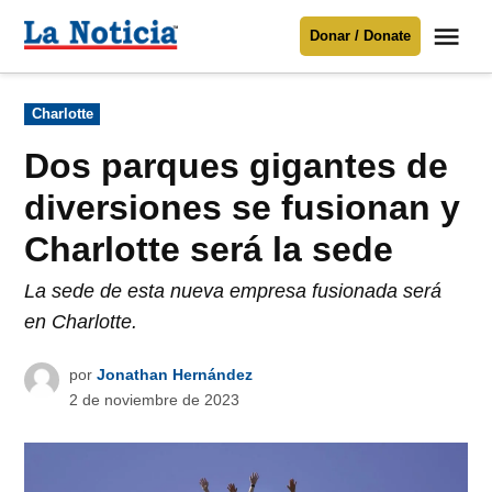
Saltar
Me
Donar / Donate
al
La
Noticia
contenido
Publicado
Charlotte
en
Para mantenerte informado necesitamos
tu apoyo
.
Dos parques gigantes de
Donar
diversiones se fusionan y
Charlotte será la sede
La sede de esta nueva empresa fusionada será
en Charlotte.
por
Jonathan Hernández
2 de noviembre de 2023