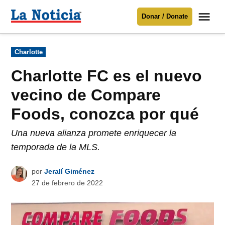
Saltar
Me
Donar / Donate
al
La
Noticia
contenido
Publicado
Charlotte
en
Para mantenerte informado necesitamos
tu apoyo
.
Charlotte FC es el nuevo
Donar
vecino de Compare
Foods, conozca por qué
Una nueva alianza promete enriquecer la
temporada de la MLS.
por
Jeralí Giménez
27 de febrero de 2022