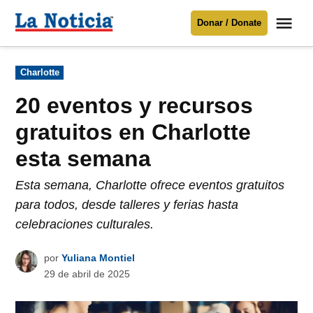
Saltar
Me
Donar / Donate
al
La
Noticia
contenido
Publicado
Charlotte
en
Para mantenerte informado necesitamos
tu apoyo
.
20 eventos y recursos
Donar
gratuitos en Charlotte
esta semana
Esta semana, Charlotte ofrece eventos gratuitos
para todos, desde talleres y ferias hasta
celebraciones culturales.
por
Yuliana Montiel
29 de abril de 2025