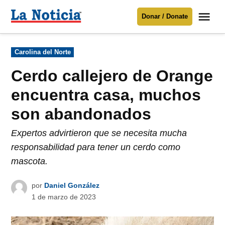
Saltar
Me
Donar / Donate
al
La
Noticia
contenido
Publicado
Carolina del Norte
en
Para mantenerte informado necesitamos
tu apoyo
.
Cerdo callejero de Orange
Donar
encuentra casa, muchos
son abandonados
Expertos advirtieron que se necesita mucha
responsabilidad para tener un cerdo como
mascota.
por
Daniel González
1 de marzo de 2023