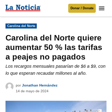
Saltar
Me
Donar / Donate
al
La
Noticia
contenido
Publicado
Carolina del Norte
en
Para mantenerte informado necesitamos
tu apoyo
.
Carolina del Norte quiere
Donar
aumentar 50 % las tarifas
a peajes no pagados
Los recargos mensuales pasarían de $6 a $9, con
lo que esperan recaudar millones al año.
por
Jonathan Hernández
14 de mayo de 2024