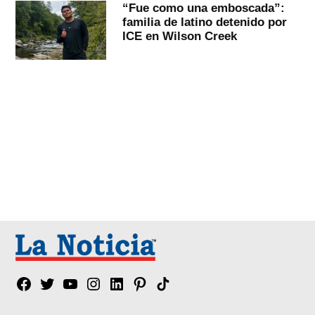
“Fue como una emboscada”:
familia de latino detenido por
ICE en Wilson Creek
Facebook
Twitter
YouTube
Instagram
Linkedin
Pinterest
Tik
tok